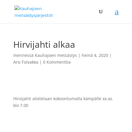
Hirvijahti alkaa
mennessä
Kauhajoen metsästys
|
heinä 4, 2020
|
Aro-Toivakka
|
0 Kommenttia
Hirvijahti aloitetaan kokoontumalla kämpälle xx.xx.
klo 7.00