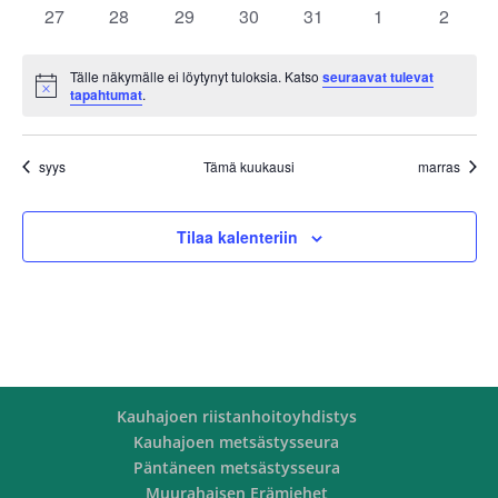
tapahtumat
tapahtumat
tapahtumat
tapahtumat
tapahtumat
tapahtumat
tapahtu
0
0
0
0
0
0
0
27
28
29
30
31
1
2
tapahtumat
tapahtumat
tapahtumat
tapahtumat
tapahtumat
tapahtumat
tapaht
Tälle näkymälle ei löytynyt tuloksia. Katso
seuraavat tulevat
Notice
tapahtumat
.
syys
Tämä kuukausi
marras
Tilaa kalenteriin
Kauhajoen riistanhoitoyhdistys
Kauhajoen metsästysseura
Päntäneen metsästysseura
Muurahaisen Erämiehet