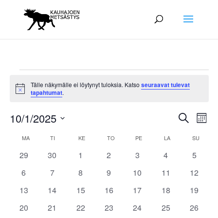
Tapahtumat
Tälle näkymälle ei löytynyt tuloksia. Katso
seuraavat tulevat
Notice
tapahtumat
.
Tapah
Ta
10/1/2025
Etsi
Kuuka
Vie
Etsi
Valitse
Nav
Kalenteri
aja
MA
MAANANTAI
TI
TIISTAI
KE
KESKIVIIKKO
TO
TORSTAI
PE
PERJANTAI
LA
LAUANTAI
SU
SUNNU
päivä.
/
Näkym
0
0
0
0
0
0
0
29
30
1
2
3
4
5
Tapahtumat
navigoi
tapahtumat
tapahtumat
tapahtumat
tapahtumat
tapahtumat
tapahtumat
tapaht
0
0
0
0
0
0
0
6
7
8
9
10
11
12
tapahtumat
tapahtumat
tapahtumat
tapahtumat
tapahtumat
tapahtumat
tapahtu
0
0
0
0
0
0
0
13
14
15
16
17
18
19
tapahtumat
tapahtumat
tapahtumat
tapahtumat
tapahtumat
tapahtumat
tapahtu
0
0
0
0
0
0
0
20
21
22
23
24
25
26