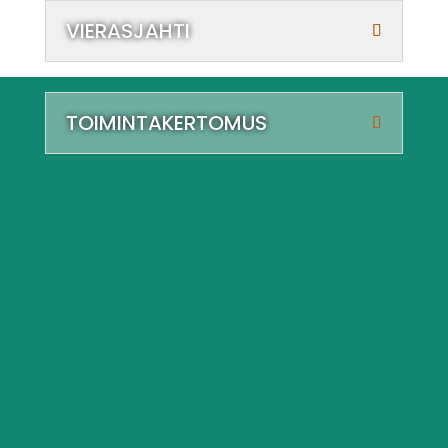
VIERASJAHTI
TOIMINTAKERTOMUS
Kauhajoen Metsästysseura
Tervetuloa Kirkonkylän kyläosaston
kesäkokoukseen Erähoville tiistaina 18.8.2026
klo 18:00. Kokouksessa käsitellään sääntöjen
määräämät asiat.Jäseneksi hakevien on oltava
paikalla.