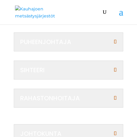
PUHEENJOHTAJA
SIHTEERI
RAHASTONHOITAJA
JOHTOKUNTA