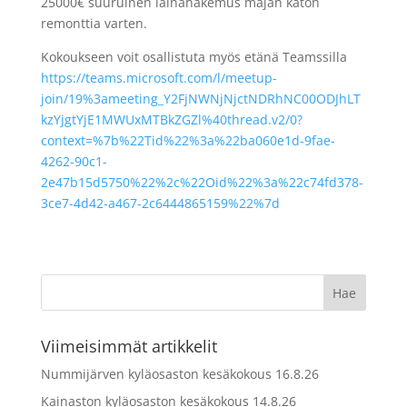
25000€ suuruinen lainahakemus majan katon
remonttia varten.
Kokoukseen voit osallistuta myös etänä Teamssilla
https://teams.microsoft.com/l/meetup-
join/19%3ameeting_Y2FjNWNjNjctNDRhNC00ODJhLT
kzYjgtYjE1MWUxMTBkZGZl%40thread.v2/0?
context=%7b%22Tid%22%3a%22ba060e1d-9fae-
4262-90c1-
2e47b15d5750%22%2c%22Oid%22%3a%22c74fd378-
3ce7-4d42-a467-2c6444865159%22%7d
Viimeisimmät artikkelit
Nummijärven kyläosaston kesäkokous 16.8.26
Kainaston kyläosaston kesäkokous 14.8.26