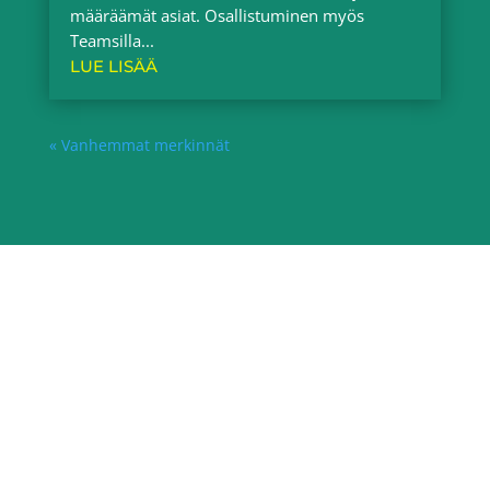
määräämät asiat. Osallistuminen myös
Teamsilla...
LUE LISÄÄ
« Vanhemmat merkinnät