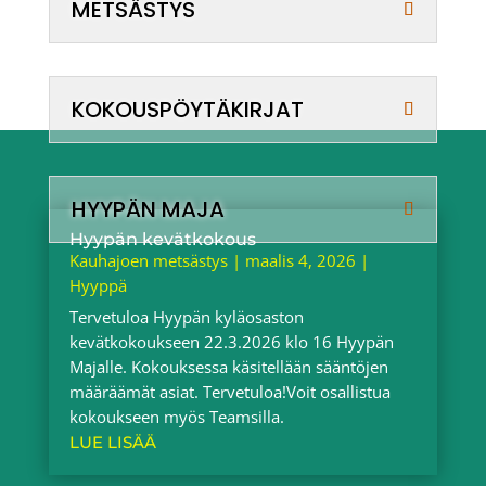
METSÄSTYS
KOKOUSPÖYTÄKIRJAT
HYYPÄN MAJA
Hyypän kevätkokous
Kauhajoen metsästys
|
maalis 4, 2026
|
Hyyppä
Tervetuloa Hyypän kyläosaston
kevätkokoukseen 22.3.2026 klo 16 Hyypän
Majalle. Kokouksessa käsitellään sääntöjen
määräämät asiat. Tervetuloa!Voit osallistua
kokoukseen myös Teamsilla.
LUE LISÄÄ