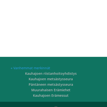
Ikkeläjärven kyläosaston sääntöjen mukainen
kesäkokous pidetään Ikkeläjärvellä
Kulmamäen erämajalla
lauantaina 2.8.2025 klo.12.00 alkaen.
Kokouksessa muiden normaalien asioiden
lisäksi käsitellään peuran ja kauriin metsästys-
säännöt ja sovitaan niistä...
« Vanhemmat merkinnät
Kauhajoen riistanhoitoyhdistys
Kauhajoen metsästysseura
Päntäneen metsästysseura
Muurahaisen Erämiehet
Kauhajoen Erämessut