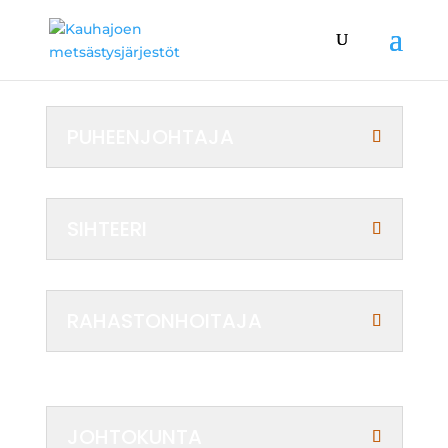
PUHEENJOHTAJA
SIHTEERI
RAHASTONHOITAJA
JOHTOKUNTA