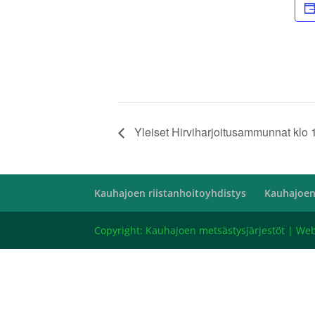
Yleiset Hirviharjoitusammunnat klo 
Kauhajoen riistanhoitoyhdistys
Kauhajoen
Copyright: Kauhajoen metsästysjärjestöt | We