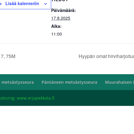
Lisää kalenteriin
Päivämäärä:
17.8.2025
Aika:
11:00
17, 75M
Hyypän omat hirviharjoi
 metsästysseura
Päntäneen metsästysseura
Muurahaisen 
bdesing: www.erjapekkala.fi