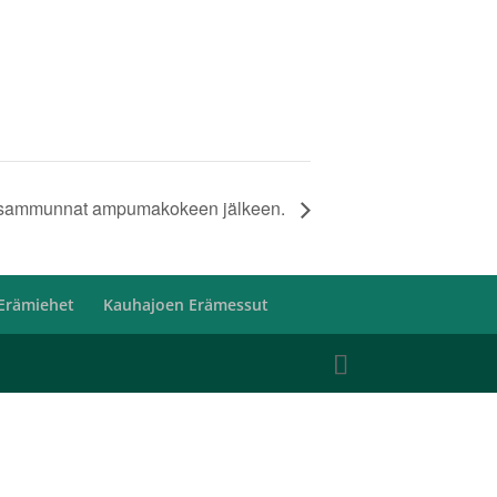
tusammunnat ampumakokeen jälkeen.
Erämiehet
Kauhajoen Erämessut