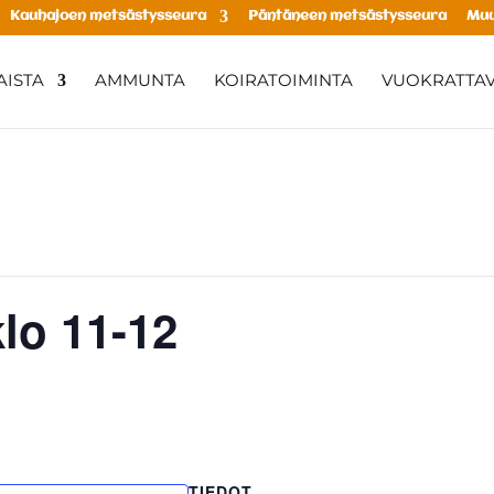
Kauhajoen metsästysseura
Päntäneen metsästysseura
Muu
ISTA
AMMUNTA
KOIRATOIMINTA
VUOKRATTAV
o 11-12
TIEDOT