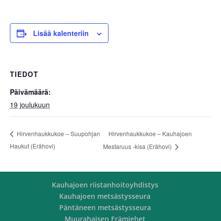
Lisää kalenteriin
TIEDOT
Päivämäärä:
19 joulukuun
Hirvenhaukkukoe – Kauhajoen
Hirvenhaukkukoe – Suupohjan
Haukut (Erähovi)
Mestaruus -kisa (Erähovi)
Kauhajoen riistanhoitoyhdistys
Kauhajoen metsästysseura
Päntäneen metsästysseura
Muurahaisen Erämiehet