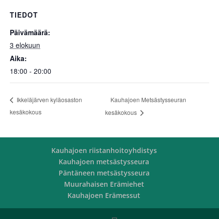
TIEDOT
Päivämäärä:
3 elokuun
Aika:
18:00 - 20:00
Kauhajoen Metsästysseuran
Ikkeläjärven kyläosaston
kesäkokous
kesäkokous
Kauhajoen riistanhoitoyhdistys
Kauhajoen metsästysseura
Päntäneen metsästysseura
Muurahaisen Erämiehet
Kauhajoen Erämessut