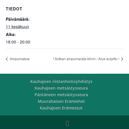
TIEDOT
Päivämäärä:
11 kesäkuun
Aika:
18:00 - 20:00
Ampumakoe
! Sotkan ampumarata kiinni / Alue suljettu !
Kauhajoen riistanhoitoyhdistys
Kauhajoen metsästysseura
Päntäneen metsästysseura
Muurahaisen Erämiehet
Kauhajoen Erämessut