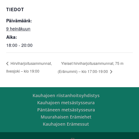
TIEDOT
Päivämäärä:
9 heinäkuun
Aika:
18:00 - 20:00
Yleiset hirviharjoitusammunnat, 75 m
Hirviharjoitusammunnat,
Ilvesjoki – klo 19:00
(Eränummi) – klo 17:00-19:00
Kauhajoen riistanhoitoyhdistys
Kauhajoen metsästysseura
Päntäneen metsästysseura
Muurahaisen Erämiehet
Kauhajoen Erämessut