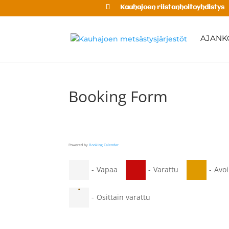
Kauhajoen riistanhoitoyhdistys
AJANK
Booking Form
Powered by
Booking Calendar
-
Vapaa
-
Varattu
-
Avo
·
-
Osittain varattu