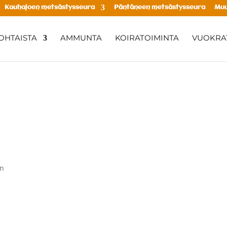
Kauhajoen metsästysseura
Päntäneen metsästysseura
Muu
OHTAISTA
AMMUNTA
KOIRATOIMINTA
VUOKRAT
in