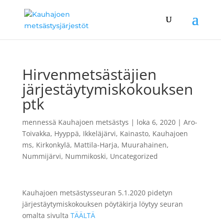
Hirvenmetsästäjien
järjestäytymiskokouksen
ptk
mennessä
Kauhajoen metsästys
|
loka 6, 2020
|
Aro-
Toivakka
,
Hyyppä
,
Ikkeläjärvi
,
Kainasto
,
Kauhajoen
ms
,
Kirkonkylä
,
Mattila-Harja
,
Muurahainen
,
Nummijärvi
,
Nummikoski
,
Uncategorized
Kauhajoen metsästysseuran 5.1.2020 pidetyn
järjestäytymiskokouksen pöytäkirja löytyy seuran
omalta sivulta
TÄÄLTÄ