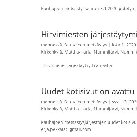
Kauhajoen metsästysseuran 5.1.2020 pidetyn jä
Hirvimiesten järjestäytym
mennessä
Kauhajoen metsästys
|
loka 1, 2020
Kirkonkylä
,
Mattila-Harja
,
Nummijärvi
,
Nummik
Hirvimiehet järjestäytyy Erähovilla
Uudet kotisivut on avattu
mennessä
Kauhajoen metsästys
|
syys 13, 202
Kirkonkylä
,
Mattila-Harja
,
Nummijärvi
,
Nummik
Kauhajoen metsästysjärjestöjen uudet kotisivu
erja.pekkala@gmail.com