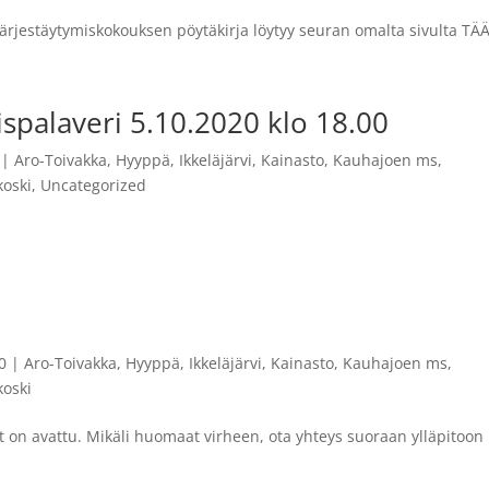
rjestäytymiskokouksen pöytäkirja löytyy seuran omalta sivulta TÄ
ispalaveri 5.10.2020 klo 18.00
|
Aro-Toivakka
,
Hyyppä
,
Ikkeläjärvi
,
Kainasto
,
Kauhajoen ms
,
oski
,
Uncategorized
0
|
Aro-Toivakka
,
Hyyppä
,
Ikkeläjärvi
,
Kainasto
,
Kauhajoen ms
,
oski
t on avattu. Mikäli huomaat virheen, ota yhteys suoraan ylläpitoon