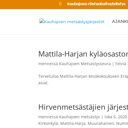
Kauhajoen riistanhoitoyhdistys
AJANK
Mattila-Harjan kyläosast
mennessä
Kauhajoen Metsästysseura
|
heinä 
Tervetuloa Mattila-Harjan kesäkokoukseen Eräp
asiat.
Hirvenmetsästäjien järje
mennessä
Kauhajoen metsästys
|
loka 6, 2020
Kirkonkylä
,
Mattila-Harja
,
Muurahainen
,
Nummi