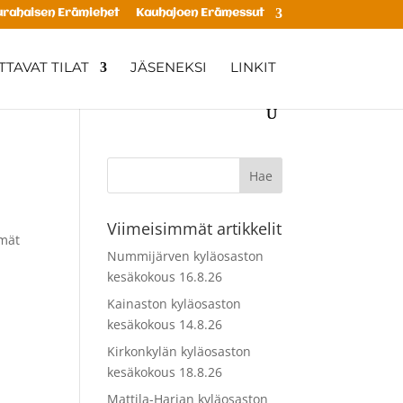
rahaisen Erämiehet
Kauhajoen Erämessut
TAVAT TILAT
JÄSENEKSI
LINKIT
Viimeisimmät artikkelit
ämät
Nummijärven kyläosaston
kesäkokous 16.8.26
Kainaston kyläosaston
kesäkokous 14.8.26
Kirkonkylän kyläosaston
kesäkokous 18.8.26
Mattila-Harjan kyläosaston