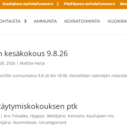
Kauhajoen metsästysseura
Päntäneen metsästysseura
Muu
OHTAISTA
AMMUNTA
KOIRATOIMINTA
VUOKRAT
on kesäkokous 9.8.26
28, 2026
|
Mattila-Harja
irtille sunnuntaina 9.8.26 klo 18:00. Käsitellään sääntöjen määrä
stäytymiskokouksen ptk
|
Aro-Toivakka
,
Hyyppä
,
Ikkeläjärvi
,
Kainasto
,
Kauhajoen ms
,
järvi
,
Nummikoski
,
Uncategorized