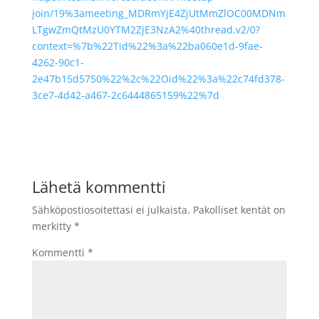
join/19%3ameeting_MDRmYjE4ZjUtMmZlOC00MDNm
LTgwZmQtMzU0YTM2ZjE3NzA2%40thread.v2/0?
context=%7b%22Tid%22%3a%22ba060e1d-9fae-
4262-90c1-
2e47b15d5750%22%2c%22Oid%22%3a%22c74fd378-
3ce7-4d42-a467-2c6444865159%22%7d
Lähetä kommentti
Sähköpostiosoitettasi ei julkaista.
Pakolliset kentät on
merkitty
*
Kommentti
*