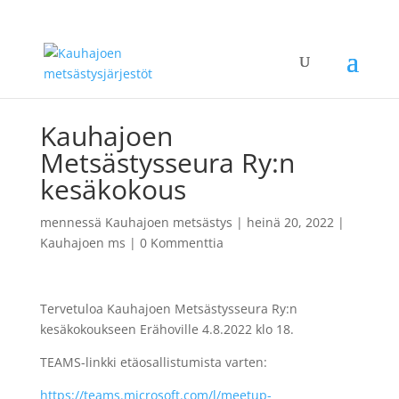
Kauhajoen
Metsästysseura Ry:n
kesäkokous
mennessä
Kauhajoen metsästys
|
heinä 20, 2022
|
Kauhajoen ms
|
0 Kommenttia
Tervetuloa Kauhajoen Metsästysseura Ry:n
kesäkokoukseen Erähoville 4.8.2022 klo 18.
TEAMS-linkki etäosallistumista varten:
https://teams.microsoft.com/l/meetup-