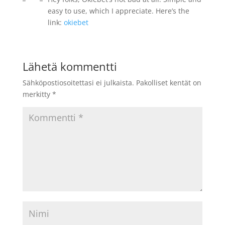
easy to use, which I appreciate. Here’s the
link:
okiebet
Lähetä kommentti
Sähköpostiosoitettasi ei julkaista.
Pakolliset kentät on
merkitty
*