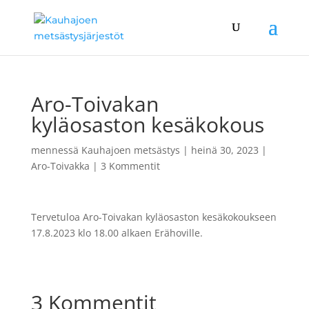
Aro-Toivakan
kyläosaston kesäkokous
mennessä
Kauhajoen metsästys
|
heinä 30, 2023
|
Aro-Toivakka
|
3 Kommentit
Tervetuloa Aro-Toivakan kyläosaston kesäkokoukseen
17.8.2023 klo 18.00 alkaen Erähoville.
3 Kommentit