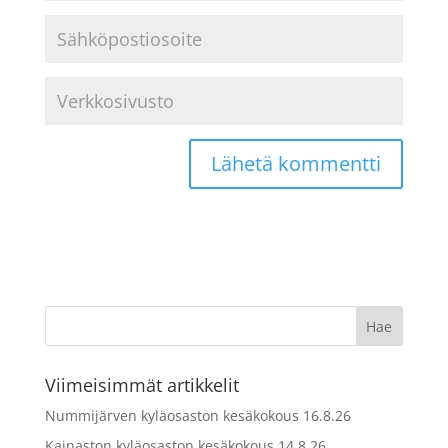
Viimeisimmät artikkelit
Nummijärven kyläosaston kesäkokous 16.8.26
Kainaston kyläosaston kesäkokous 14.8.26