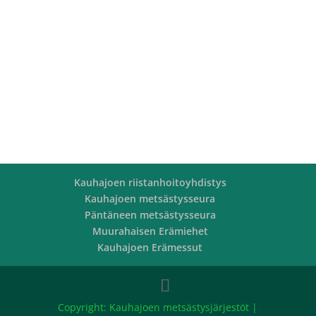
Kauhajoen riistanhoitoyhdistys
Kauhajoen metsästysseura
Päntäneen metsästysseura
Muurahaisen Erämiehet
Kauhajoen Erämessut
Copyright: Kauhajoen metsästysjärjestöt |