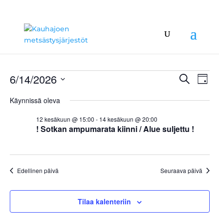
Tapahtumat
Tapah
Ta
6/14/2026
Etsi
Päivä
Vie
Etsi
for
Valitse
Nav
aja
Käynnissä oleva
14.6.2026
päivä.
Näkym
12 kesäkuun @ 15:00
-
14 kesäkuun @ 20:00
navigoi
! Sotkan ampumarata kiinni / Alue suljettu !
Edellinen päivä
Seuraava päivä
Tilaa kalenteriin