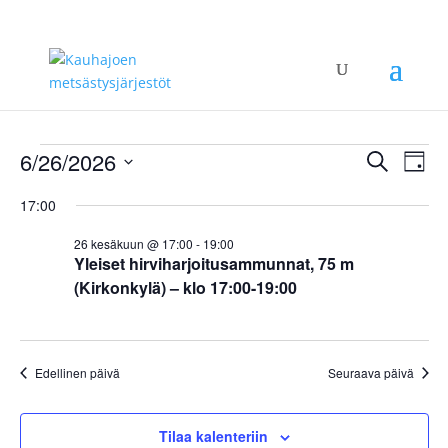
Tapahtumat
Tapah
Ta
6/26/2026
Etsi
Päivä
Vie
Etsi
for
Valitse
Nav
aja
17:00
26.6.2026
päivä.
Näkym
26 kesäkuun @ 17:00
-
19:00
navigoi
Yleiset hirviharjoitusammunnat, 75 m
(Kirkonkylä) – klo 17:00-19:00
Edellinen päivä
Seuraava päivä
Tilaa kalenteriin