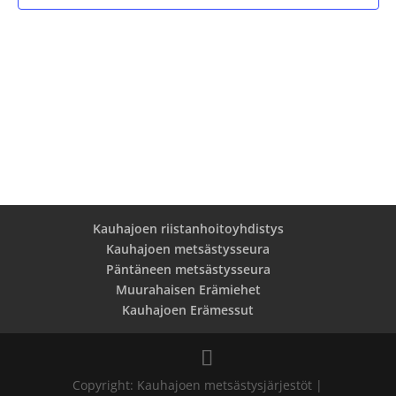
Kauhajoen riistanhoitoyhdistys
Kauhajoen metsästysseura
Päntäneen metsästysseura
Muurahaisen Erämiehet
Kauhajoen Erämessut
Copyright: Kauhajoen metsästysjärjestöt |