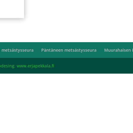
 metsästysseura
Päntäneen metsästysseura
Muurahaisen 
bdesing: www.erjapekkala.fi