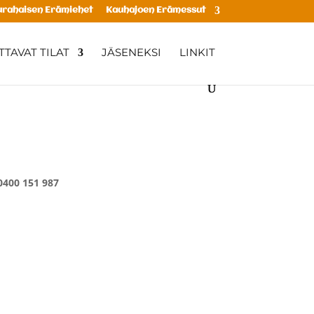
rahaisen Erämiehet
Kauhajoen Erämessut
TAVAT TILAT
JÄSENEKSI
LINKIT
0400 151 987