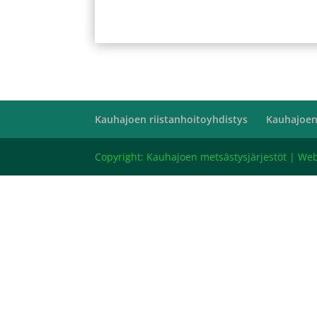
Kauhajoen riistanhoitoyhdistys
Kauhajoen
Copyright: Kauhajoen metsästysjärjestöt | We