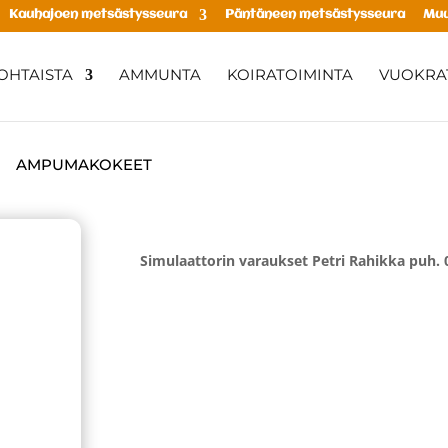
Kauhajoen metsästysseura
Päntäneen metsästysseura
Muu
OHTAISTA
AMMUNTA
KOIRATOIMINTA
VUOKRAT
AMPUMAKOKEET
Simulaattorin varaukset Petri Rahikka puh. 