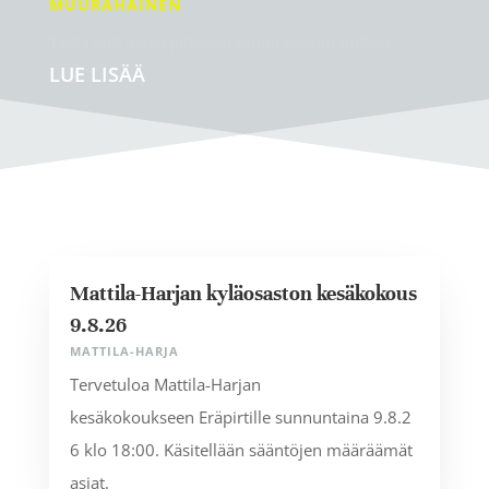
MUURAHAINEN
Tästä voit lukea jatkossa oman seuran uutisia.
LUE LISÄÄ
Mattila-Harjan kyläosaston kesäkokous
9.8.26
MATTILA-HARJA
Tervetuloa Mattila-Harjan
kesäkokoukseen Eräpirtille sunnuntaina 9.8.2
6 klo 18:00. Käsitellään sääntöjen määräämät
asiat.