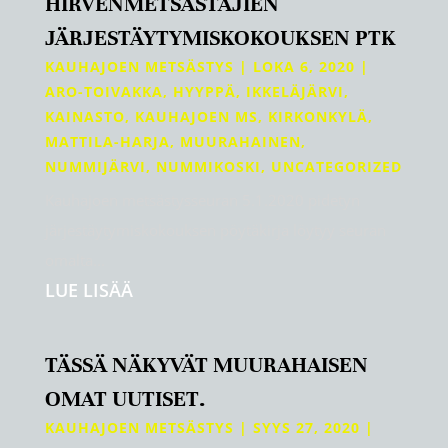
HIRVENMETSÄSTÄJIEN
JÄRJESTÄYTYMISKOKOUKSEN PTK
KAUHAJOEN METSÄSTYS
|
LOKA 6, 2020
|
ARO-TOIVAKKA
,
HYYPPÄ
,
IKKELÄJÄRVI
,
KAINASTO
,
KAUHAJOEN MS
,
KIRKONKYLÄ
,
MATTILA-HARJA
,
MUURAHAINEN
,
NUMMIJÄRVI
,
NUMMIKOSKI
,
UNCATEGORIZED
Kauhajoen metsästysseuran 5.1.2020 pidetyn
järjestäytymiskokouksen pöytäkirja löytyy seuran
omalta...
LUE LISÄÄ
TÄSSÄ NÄKYVÄT MUURAHAISEN
OMAT UUTISET.
KAUHAJOEN METSÄSTYS
|
SYYS 27, 2020
|