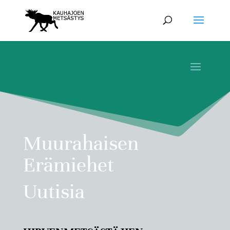
Muurahaisen
Erämiehet
Uutisia